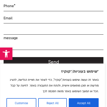
Phone*
Email
message
Open toolbar
I consent to the storage of my personal data in accordance
with the
שימוש בעוגיות/"קוקיז"
Privacy Policy.
באתר זה נעשה שימוש בעוגיות/"קוקיז", כדי לשפר את חוויית הגלישה, להציג
מודעות או תוכן מותאמים אישית, ולנתח את התעבורה באתר. לחיצה על קבל
הכל או המשך השימוש באתר מהווה הסכמה לכך.
phone:
073-751-1749
|
OFFICE@BRANDIM.CO.IL
Expo TLV, Rokah 101 Tel Aviv
Customise
Reject All
Accept All