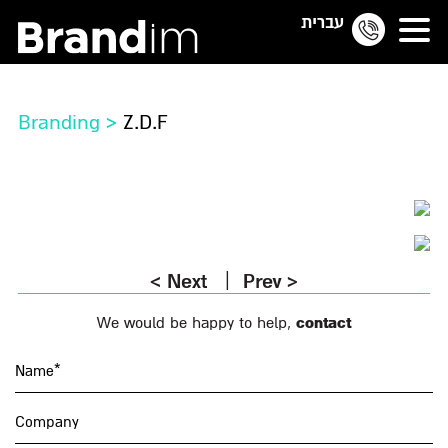
עברית
Branding
>
Z.D.F
<
Next
Prev
>
Alternative:
We would be happy to help,
contact
Name*
Company