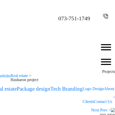
073-751-1749
Projects
Real estate
>
rtfolio
Hasharon project
l estate
Package design
Tech Branding
Logo Design
About
<
Clients
Contact Us
Next
Prev
>
תודה רבה