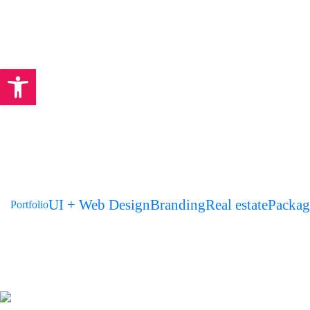
Open toolbar
UI + Web Design
Branding
Real estate
Packag
Portfolio