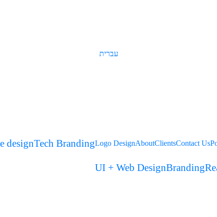
עברית
e design
Tech Branding
Logo Design
About
Clients
Contact Us
Po
UI + Web Design
Branding
Rea