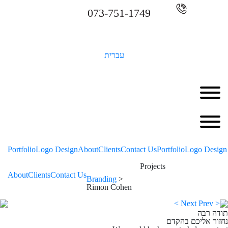
073-751-1749
עברית
Portfolio
Logo Design
About
Clients
Contact Us
Portfolio
Logo Design
Projects
About
Clients
Contact Us
Branding
>
Rimon Cohen
<
Next
Prev
>
תודה רבה
נחזור אליכם בהקדם