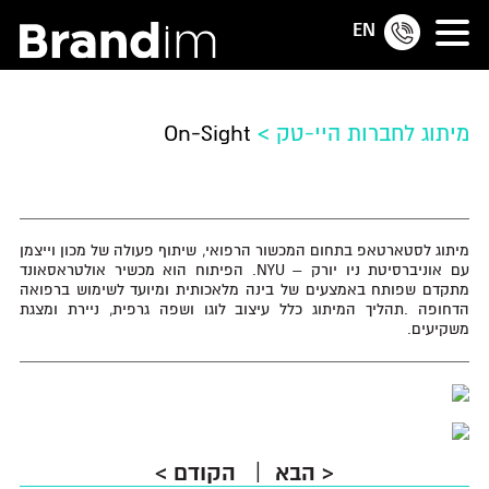
EN
מיתוג לחברות היי-טק
>
On-Sight
מיתוג‭ ‬לסטארטאפ‭ ‬בתחום‭ ‬המכשור‭ ‬הרפואי, ‬שיתוף‭ ‬פעולה‭ ‬של‭ ‬מכון‭ ‬וייצמן
‬משקיעים‭.‬
<
הבא
הקודם
>