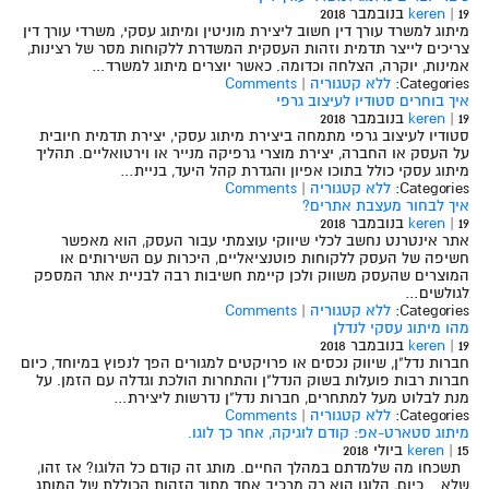
19 בנובמבר 2018
|
keren
מיתוג למשרד עורך דין חשוב ליצירת מוניטין ומיתוג עסקי, משרדי עורך דין
צריכים לייצר תדמית וזהות העסקית המשדרת ללקוחות מסר של רצינות,
אמינות, יוקרה, הצלחה וכדומה. כאשר יוצרים מיתוג למשרד…
Categories:
ללא קטגוריה
|
Comments
איך בוחרים סטודיו לעיצוב גרפי
19 בנובמבר 2018
|
keren
סטודיו לעיצוב גרפי מתמחה ביצירת מיתוג עסקי, יצירת תדמית חיובית
על העסק או החברה, יצירת מוצרי גרפיקה מנייר או וירטואליים. תהליך
מיתוג עסקי כולל בתוכו אפיון והגדרת קהל היעד, בניית…
Categories:
ללא קטגוריה
|
Comments
איך לבחור מעצבת אתרים?
19 בנובמבר 2018
|
keren
אתר אינטרנט נחשב לכלי שיווקי עוצמתי עבור העסק, הוא מאפשר
חשיפה של העסק ללקוחות פוטנציאליים, היכרות עם השירותים או
המוצרים שהעסק משווק ולכן קיימת חשיבות רבה לבניית אתר המספק
לגולשים…
Categories:
ללא קטגוריה
|
Comments
מהו מיתוג עסקי לנדלן
19 בנובמבר 2018
|
keren
חברות נדל"ן, שיווק נכסים או פרויקטים למגורים הפך לנפוץ במיוחד, כיום
חברות רבות פועלות בשוק הנדל"ן והתחרות הולכת וגדלה עם הזמן. על
מנת לבלוט מעל למתחרים, חברות נדל"ן נדרשות ליצירת…
Categories:
ללא קטגוריה
|
Comments
מיתוג סטארט-אפ: קודם לוגיקה, אחר כך לוגו.
15 ביולי 2018
|
keren
תשכחו מה שלמדתם במהלך החיים. מותג זה קודם כל הלוגו? אז זהו,
שלא. כיום, הלוגו הוא רק מרכיב אחד מתוך הזהות הכוללת של המותג.