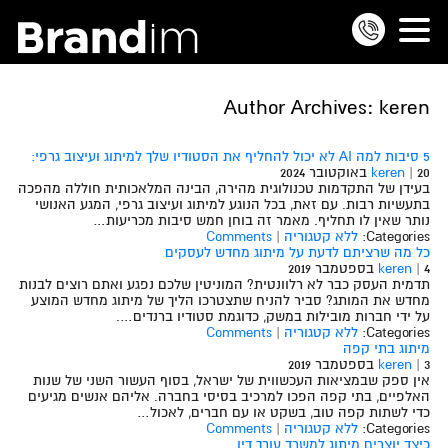
Author Archives: keren
5 סיבות למה AI לא יכול להחליף את הסטודיו שלך למיתוג ועיצוב גרפי:
20 באוקטובר 2024
|
keren
בעידן של התקדמות טכנולוגית מהירה, הבינה המלאכותית חוללה מהפכה
בתעשיות רבות. עם זאת, בכל הנוגע למיתוג ועיצוב גרפי, המגע האנושי
נותר שאין לו תחליף. מאמר זה בוחן חמש סיבות מכריעות…
Categories:
ללא קטגוריה
|
Comments
כל מה שרציתם לדעת על מיתוג מחדש לעסקים
4 בספטמבר 2019
|
keren
תדמית העסק כבר לא רלוונטית? המוניטין שלכם נפגע ואתם רוצים לבנות
מחדש את המותג? סביר להניח שתצטרכו הליך של מיתוג מחדש המוצע
על ידי חברות מובילות במשק, כדוגמת סטודיו ברנדים….
Categories:
ללא קטגוריה
|
Comments
מיתוג בתי קפה
3 בספטמבר 2019
|
keren
אין ספק שבמציאות העכשווית של ישראל, בסוף העשור השני של שנות
האלפיים, בתי קפה הפכו למרכיב בסיסי בחברה. אליהם אנשים מגיעים
כדי לשתות קפה טוב, בשקט או עם חברים, לאכול…
Categories:
ללא קטגוריה
|
Comments
כיצד יוצרים מיתוג למשרד עורך דין