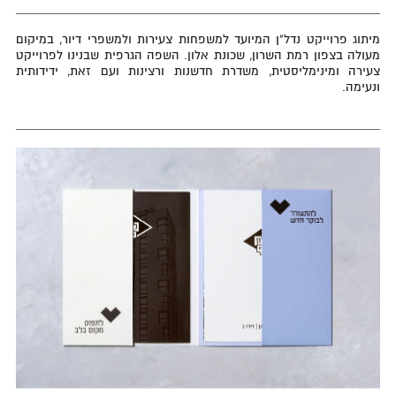
‬ונעימה‭.‬