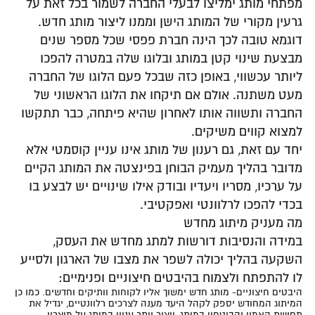
מפתחי מותג ימליצו לבעלי החברה לשמור בכל זאת על
גרעין מקורי של המותג הישן וממנו ליצור מותג חדש.
דוגמא טובה לכך הינה חברת פפסי שכל מספר שנים
מבצעת שינוי קטן במותג ובלוגו שלה במטרה להפכו
ליותר עכשווי, באופן כזה שבכל פעם הלוגו של החברה
מעט משתנה. אולם אם תיקחו את הלוגו הראשוני של
החברה ותשווה אותו לאחרון שהיא פיתחה, כבר תתקשו
למצוא קווים משיקים.
יחד עם זאת, גם רענון של מותג אינו עניין קוסמטי אלא
מדובר בהליך מעמיק הבוחן בפינצטה את המותג הקיים
על ערכיו, מסריו ויעדיו ובודק אילו שינויים יש לבצע בו
בכדי להפכו לרלוונטי ואפקטיבי.
מה מעניק מיתוג מחדש
במידה והנסיבות דורשות למתג מחדש את העסק,
השקעה בהליך יכולה לשפר את מצבו של הארגון ולסייע
לו להתפתח ולצמוח בהיבטים חיצוניים ופנימיים:
היבטים חיצוניים- מותג חדש ימשוך אליו לקוחות וותיקים וחדשים. כמו כן
המיתוג המחודש יספק לקהל היעד מענה לצרכים רלוונטיים, יגדיל את
תחושת האמון והביטחון במותג, ייצור יותר עניין במותג על מוצריו