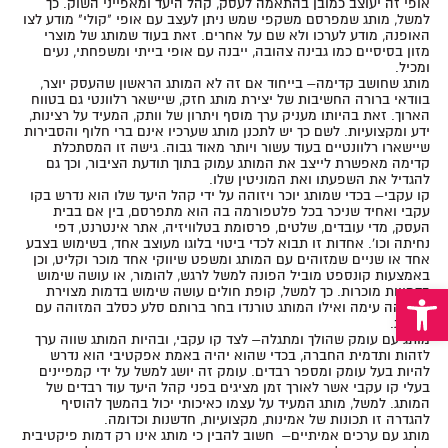
אופי זה יעוצב כמובן בהתאמה לעסק, קהל היעד ומאפייני השוק. כך
למשל, מותג שמפרסם משקפי שמש ניתן לעצב עם אופי "קולי" מודע לצו
האופנה, מודע לערכו ולא שם על אחרים. זאת בעוד שמותג של מוצרי
מזון בסיסיים כמו גבינה צהובה, ייבנה עם אופי בייתי ומשפחתי, נעים
ומכיל.
מותג שחושב קדימה
– בייחוד אם זה לא המותג הראשון שהעסק יוצר,
בוודאי ברורה החשיבות של יצירת מותג חזק, שיישאר רלוונטי גם בטווח
הארוך. זאת בהיותו מעניק ערך מוסף ויתרון של וותק, המעיד על רצינות,
ידע ומקצועיות. לשם כך יש לתכנן מותג שערכיו אינם ברי חלוף והסבירות
שיישארו רלוונטיים בעוד עשור ויותר מאוד גבוה. גישה זו המסתכלת
קדימה מאפשרת לייצב את המותג עמוק בתוך תודעת הציבור, וכך גם
להגדיל את השפעתו ואת המוניטין שלו.
קו עקבי
– בכדי שמותג יוכר ויזוהה על ידי קהל היעד שלו הוא נדרש בקו
עקבי ואחיד שניכר בכל פלטפורמה בה הוא מתפרסם, בין אם בבית
העסק, מדי עובדים, שלטים, פרסומת בטלוויזיה, אתר אינטרנט, דפי
נחיתה וכו'. אחדות זו תבוא לכדי ביטוי בלוגו מעוצב אחד, בשימוש בצבע
אחד או שניים שמזוהים עם המותג ומשפט שיווקי אחד מוכר וקליט, וכן
באמצעות קונספט מוביל הפונה למשל לרגש, להומור, או עושה שימוש
פתח סרגל נגישות
בדמויות מוכרות. כך למשל, קופת חולים עושה שימוש בדמות מצוירת
המזוהה עימה ואילו המותג טורנדו בחר ברותם סלע כסלב המזוהה עם
המותג.
מותג עם עומק שהולך ומתגלה
– לצד קו עקבי, ובהיות המותג שווה ערך
לזהות ותדמית החברה, בכדי שהוא יהיה באמת אפקטיבי הוא נדרש
להיות בעל עומק ומספר רבדים. עומק זה יושג למשל על ידי קמפיינים
בעלי קו עקבי אשר לאורך זמן מציגים בפני קהל היעד עוד רבדים של
המותג. למשל, מותג המעיד על עצמו כאיכותי יכול בהמשך להוסיף
להגדרה זו תכונות של אמינות, מקצועיות, חדשנות וכדומה.
מותג עם ערכים אמיתיים
– חשוב להבין כי מותג אינו רק דמות פיקטיבית