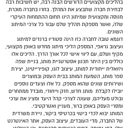
בהליכים מקצועיים הדורשים הבנה רבה, יש חשיבות רבה
לבחירת חברה שתבצע את המהלך. בחרו בחברה מוכרת,
מנוסה ומקצועית שמיתוג הינו תחום ההתמחות העיקרי
שלה, ואשר מספקת תהליך שלם עבור כל צרכי המיתוג
השונים.
דוגמא טובה לחברה כזו הינה סטודיו ברנדים למיתוג
ועיצוב גראפי, המספק הליכי מיתוג מחדש באופן מקצועי,
מקיף ושלם, עם ליווי אישי לכל אורך הדרך. הליכים אלו
כוללים בין היתר תכנון אסטרטגיית מותג, בניית שפה
ויזואלית ייחודית למותג, עיצוב לוגו, קופירייטינג, יצירת
ספר מותג, הטמעת המותג בבית העסק ובמוצרים
ושירותים שונים שהוא מספק. כל אלו וצעדים נוספים
יובילו לקבלת מותג חדש, חזק וייחודי, מובדל ממתחרים
ובולט מעליהם, שעונה לצרכי קהל היעד ומציג את ערכי
ומסרי העסק באופן ברור, מעניין ואטרקטיבי.
המותג יבוא לכדי ביטוי בכרטיסי ביקור, ניירת משרדית
של החברה, מדי העובדים, עיצוב העסק, אתר האינטרנט