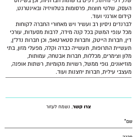
שלו, דפי נחיתה, דפים ברשתות חברתיות, וכן בשילוט
העסק, שלטי חוצות, פרסומות בטלוויזיה ובאינטרנט,
קידום אורגני ועוד.
לברנדים ניסיון רב ועשיר ויש מאחורי החברה לקוחות
מכל ענפי המשק בכל קנה מידה, לרבות מסעדות, עורכי
דין, חברות הייטק, וחברות סטארטאפ, וכן חברות נדל"ן,
תעשיית התרופות, תעשייה כבדה וקלה, מפעלי מזון, בתי
מלון וצימרים, מכללות, חברות אבטחה, עמותות,
מוזיאונים, גופי ממשל, רשויות מקומיות, רשתות אופנה,
מעצבי עילית, חברות יחצנות ועוד.
Alternative:
צרו קשר
, נשמח לעזור
שם*
חברה