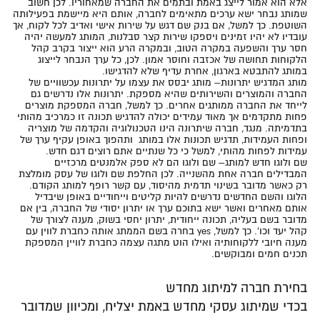
אלא הוא אמור לייצג באמת ובתמים את החברה שמאחוריו. לכן חשוב
שמותג נבחר ישא ערכים מתאימים לחברה, אותם היא מיישמת בפעילותה
השוטפת. כך למשל, אם בנק שם דגש על שירות אישי ואדיב לכל לקוח, אך
עובדיו לא יהיו זמינים ויספקו שירות קצר סבלנות, המותג למעשה יהיה
חסר ערך והשפעה במקרה הטוב, ובמקרה הרע הוא ייצור בקרב קהל
הלקוחות תחושה של אכזבה וחוסר אמון. לכן, כל ערך הנבחר לייצוג
במותג להתבטא בארגון, אחרת עדיף שלא להדגישו.
מותג המדגיש יתרונות
– מותג יבסס את עצמו על יתרונות עכשוויים של
החברה והמוצרים והשירותים שהיא מספקת. יתרונות אלו נדרשים גם
לייחד את החברה ממותגים אחרים. כך למשל, חברה המספקת מוצרים
פחות מתקדמים אך מאוד עמידים יכולה להדגיש תכונה זו כמרכיב מהותי
בתדמיתה. מנגד, חברה שיתרונה הינו הטכנולוגיה והקדמה של מוצריה
ופחות העמידות, תדגיש תכונות אלו במותג ותהפוך באופן עקיף ערך של
עמידות לפחות מהותי, למשל כי כל שנתיים אתם רוצים דגם חדש.
שם ולוגו חדש למותג
– שם ולוגו הם לא ספק אלמנטים מרכזיים
המבדילים חברה אחת מהשנייה. לכן החלפת שם ולוגו של עסק מומלצת
רק כאשר מדובר בשינוי תדמית מהיסוד, עם קשר רופף למותג הקודם.
הלוגו והשם החדשים נדרשים להיות קליטים וייחודיים באופן שיבדיל
אותם מאחרים ואשר ישא בתוכם ערך או יתרון יסודי של החברה, בין אם
מדובר בשם בעליה, תכונה ייחודית, יתרון יחסי בשוק, מענה לצורך של
קהל יעד וכו'. כך למשל, yes בחרה בשם הממתג אותה כחברת לווין עם
מענה חיובי ללקוחותיה ואילו הוט מתגה עצמה כחברת לוויין המספקת
תכנים חמים ומבוקשים.
בחירת חברה למיתוג מחדש
בכדי שמיתוג עסקי מחדש באמת יצליח, ומכיוון שמדובר