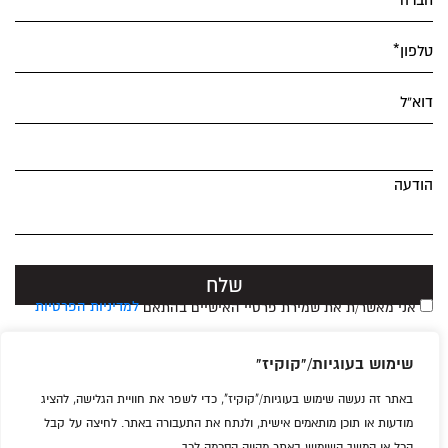
טלפון*
דוא”ל
הודעה
למדיניות הפרטיות
אני מאשר/ת את שמירת פרטיי האישיים בהתאם
שימוש בעוגיות/"קוקיז"
באתר זה נעשה שימוש בעוגיות/"קוקיז", כדי לשפר את חוויית הגלישה, להציג
טלפון:
073-751-1749
|
OFFICE@BRANDIM.CO.IL
מודעות או תוכן מותאמים אישית, ולנתח את התעבורה באתר. לחיצה על קבל
גני התערוכה, ביתן 2 רוקח 101 תל אביב מיקוד 6902068
הכל או המשך השימוש באתר מהווה הסכמה לכך.