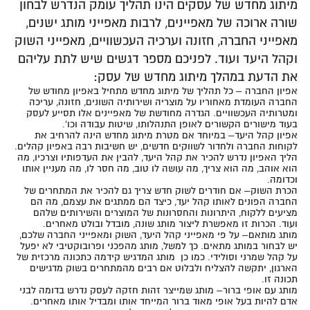
מיתוג מחדש של עסקים הינו תהליך עומק הנדרש לבחון
שורה ארוכה של מאפיינים, לרבות מאפייני מותג ישנים,
מאפייני החברה, חזונה וערכיה העכשוויים, מאפייני השוק
וקהל היעד ועוד. לפניכם מספר דגשים שיש לתת עליהם
את הדעת במהלך מיתוג מחדש של עסק:
אפיון החברה
– כל תהליך של מיתוג מחדש מתחיל באפיון מחודש של
החברה העומדת מאחוריו על מוצריה ושירותיה השונים, חזונה, עריכה
ומטרותיה העכשוויים. הגדרה מחודשת של מאפיינים אלו תסייע לעסק
בעוד מישורים הקשורים לאופן התנהלותו, שיטות עבודה וכו'.
אפיון קהל היעד
– במיוחד אם מטרת מיתוג מחדש הינה להרחיב את
לקוחות החברה ולחדור לשווקים חדשים, יש חשיבות רבה באפיון קהלים.
הליך האפיון נדרש להכיר את קהל היעד, להבין את העדפותיו וצרכיו, מה
הוא אוהב, מה הוא צריך, מה עושה לו טוב, מה חסר לו, מה מעניין אותו
וכדומה.
הכרת השוק
– אם חודרים לשוק חדש צריך גם להכיר את המתחרים של
החברה הפונים לאותו קהל יעד, כיצד הם ממתגים את עצמם, מה הם
מציעים ללקוח, היתרונות והחסרונות של המוצרים והשירותים שלהם
ועוד. הכרות זו מאפשרת ליצור מותג שונה, מובדל ובולט מאחרים.
מותג מותאם
– על פי מאפייני קהל היעד, השוק ומאפייני החברה שלכם,
יש לבחור במותג מתאים. כך למשל, מותג מהפכני ופרובוקטיבי לא יפעל
על קהל שמרני וסולידי. כמו כן מותג המדגיש קידמה כתכונה מרכזית של
הארגון, יתקשה להצליח ולבלוט אם רבים מהמתחרים בשוק מדגישים
תכונה זו.
מותג עם אופי ברור
– מותג שמייצר זהות חזקה לעסק נדרש בדומה לבני
אדם להיות בעל אופי מאוד ברור המייחד אותו ומבדיל אותו מאחרים.