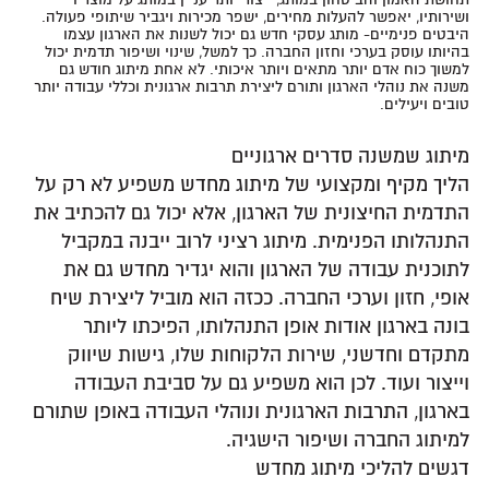
ושירותיו, יאפשר להעלות מחירים, ישפר מכירות ויגביר שיתופי פעולה.
היבטים פנימיים- מותג עסקי חדש גם יכול לשנות את הארגון עצמו
בהיותו עוסק בערכי וחזון החברה. כך למשל, שינוי ושיפור תדמית יכול
למשוך כוח אדם יותר מתאים ויותר איכותי. לא אחת מיתוג חודש גם
משנה את נוהלי הארגון ותורם ליצירת תרבות ארגונית וכללי עבודה יותר
טובים ויעילים.
מיתוג שמשנה סדרים ארגוניים
הליך מקיף ומקצועי של מיתוג מחדש משפיע לא רק על
התדמית החיצונית של הארגון, אלא יכול גם להכתיב את
התנהלותו הפנימית. מיתוג רציני לרוב ייבנה במקביל
לתוכנית עבודה של הארגון והוא יגדיר מחדש גם את
אופי, חזון וערכי החברה. ככזה הוא מוביל ליצירת שיח
בונה בארגון אודות אופן התנהלותו, הפיכתו ליותר
מתקדם וחדשני, שירות הלקוחות שלו, גישות שיווק
וייצור ועוד. לכן הוא משפיע גם על סביבת העבודה
בארגון, התרבות הארגונית ונוהלי העבודה באופן שתורם
למיתוג החברה ושיפור הישגיה.
דגשים להליכי מיתוג מחדש