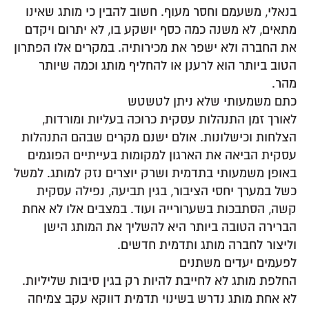
בנאלי, משעמם וחסר מעוף. חשוב להבין כי מותג שאינו
מתאים, לא משנה כמה כסף יושקע בו, לא יתרום ויקדם
את החברה ולא ישפר את מכירותיה. במקרים אלו הפתרון
הטוב ביותר הוא לרענן או להחליף מותג וכמה שיותר
מהר.
כתם משמעותי שלא ניתן לטשטש
לאורך זמן התנהלות עסקית כרוכה בעליות ומורדות,
הצלחות וכישלונות. אולם ישנם מקרים שבהם התנהלות
עסקית הביאה את הארגון למקומות בעייתיים הפוגמים
באופן משמעותי בתדמית ושרק יוצרים נזק למותג. למשל
כשל במערך יחסי הציבור, בגין תביעה, נפילה עסקית
קשה, הסתבכות בשערורייה ועוד. במצבים אלו לא אחת
הברירה הטובה ביותר היא להשליך את המותג הישן
וליצור לחברה מותג ותדמית חדשים.
לפעמים יעדים משתנים
החלפת מותג לא לחייבת להיות רק בגין סיבות שליליות.
לא אחת מותג נדרש בשינוי תדמית דווקא עקב צמיחה