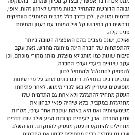
ממנו אם הדבר אפשרי, ובצדק, מכיוון שמדובר בהשקעה
גבוהה הדורשת להתחיל לבנות מחדש לארגון זהות, אופי,
תדמית ומוניטין. לכן בדרך כלל מרבית המותגים הוותיקים
נדרשים רק בחידוש קל של המותג עם רענון ומתיחת
פנים קלה.
ואולם, ישנם מצבים בהם האופציה הטובה ביותר
להתפתחות של חברה הינה מיתוגה מחדש. זאת עקב
סיבות שונות כמו מותג לא מוצלח, מותג מקורי מוכתם, וכן
עקב שינויים ביעדי וערכי החברה.
להפסיק להתגלגל ולהתחיל לכוון
עסקים רבים בתחילת דרכם בונים מותג על פי רעיונות
מופשטים שעדיין לא באו לכדי מימוש. לאחר פתיחתו
העסק מתחיל להתגלגל ולא אחת גם התדמית שלו
מתגלגלת במקביל, בלא שיהיה פנאי לבחון את
משמעויותיה ואם היא באמת עוקבת אחר ערכי, מטרות
וחזון החברה. אכן, לעיתים קרובות מגיע שלב שבו דברים
מתחילים להיתקע והעסק מפסיק להתקדם. זהו השלב
שבו גם עסקים רבים מתחילים לבחון את התדמית