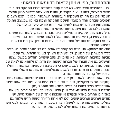
והתפתחות, כפי שניתן לראות בדוגמאות הבאות:
שינוי במוצרים ושירותים- לא אחת עסק בתחילת דרכו התמקד בשירות
מאוד ספציפי, למשל ייצור מקררים, ומשם הוא צמח לייצור מגוון מוצרי
חשמל ולכן גם מהותו העסקית העכשווית השתנתה. כמו כן יתכנו מצבים
הפוכים שבהם אחד ממוצרי העסק התפתח וצמח באופן שמעצב את כל
מהות הארגון, הנדרש כעת לעמוד באור הזרקורים כיעד מרכזי של
החברה, לכן גם התדמית נדרשת לשינוי והתאמה מחדש.
גדילה ובשלות- עסקים מתחילים רבים נוהגים, ובצדק, למתג את עצמם
כחברה צעירה, דינאמית ותוססת. אולם לאחר עשור ויותר הם רוצים
לבטא דווקא יתרונות של וותק , בגרות, יציבות וניסיון, לכן הם נדרשים
במיתוג מחדש.
התאמה למשק- אנו חיים בתקופה דינאמית בה כל מספר שנים משתנים
כללי המשחק של המשק. לכן לעיתים הצורך בשינוי תדמית של עסק
נובעת מסיבות חיצוניות ולא פנימיות, עקב שינויים החלים במשק עצמו
המעלים גם את הצורך של חברות לשנות את תדמיתן ולהתאימן לזאת של
התקופה הנוכחית. כך למשל, יתכן כי הסביבה העסקית השתנתה, הוחלו
תקנות וחוקים חדשים, חדרו למשק טכנולוגיות חדשות או שאולי טעמו
וצרכיו של קהל הלקוחות השתנה.
שינוי אסטרטגיה- לאורך זמן ארגונים וחברות בוחרים לשנות אסטרטגיות
עסקיות משלל שיקולים, סיבות ונסיבות פנימיות וחיצוניות. לא אחת שינוי
אסטרטגיה כולל בתוכו גם בנייה מחדש של מותג לעסק.
חדירה לשווקים חדשים- לכל שוק חדש שאליו מכוונים וחודרים, בין אם
באזורים אחרים בארץ ובעולם או שכבות אחרות של האוכלוסייה, יש
קודים וערכים וצרכים שונים. לכן לא אחת חדירה לשוק חדש מלווה גם
בהליכי מיתוג מחדש. כך למשל, חברה שעברה מקהל יעד מבוגר לבני נוער
נדרשת להתאים את המותג שלה לצרכי שוק זה ולהיפך.