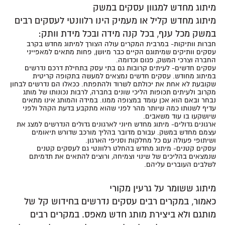
מיתוג מחדש למגוון עסקים במשק
מיתוג מחדש קליל או מעמיק הינו רלוונטי לעסקים רבים
במשק מכל ענף, בכל קנה מידה ובכל מידת וותק:
חברות וותיקות- במרבית המקרים עולה הצורך למיתוג מחדש בקרב
עסקים וותיקים שמיתוגם הקיים כבר מיושן, פחות מתאים למאפייני
החברה וצרכי המשק, פגום וכדומה.
עסקים חדשים- לעיתים קרובות גם בתי עסק בתחילת דרכם נדרשים
במיתוג מחודש. עסקים חדשים נמצאים למעשה בתקופה קריטית
שקובעת לא אחת את יכולתם לשרוד ולהתפתח. ככאלו הם נדרשים לבחון
מקרוב ולעיתים תכופות הליכי שונים בחברה, לרבות נכונותו של מותג
נבחר ובאם הוא אכן עומד במצופה ממנו. במידה והמותג אינו מתאים
עדיף לשנותו כמה שיותר מהר לפני שהוא מתקבע בדעת הקהל ולפני
שיושקעו בו עוד משאבים.
ארגונים גדולים- מיתוג מחדש חיוני לארגונים גדולים הנדרשים למצג את
עצמם מחדש במשק. עבורם מדובר בהליך מורכב שדורש תיאומים
ושיתופי פעולה עם כל מחלקות וסניפי הארגון.
עסקים קטנים- מיתוג מחדש בהחלט רלוונטי גם לעסקים קטנים
שנמצאים בהליכים של שינוי וצמיחה, ורוצים להתאים את תדמיתם
לשלבים העוברים עליהם.
מיתוג ששומר על גרעין מקורי
כאמור, במקרים רבים עסקים נדרשים בחידוש קל של
מותגם ולא ביצירת מותג חדש מאפס. במקרים רבים